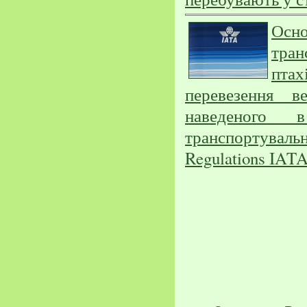
Ос
тран
птах
перевезення в
наведеного 
транспортува
Regulations IAT