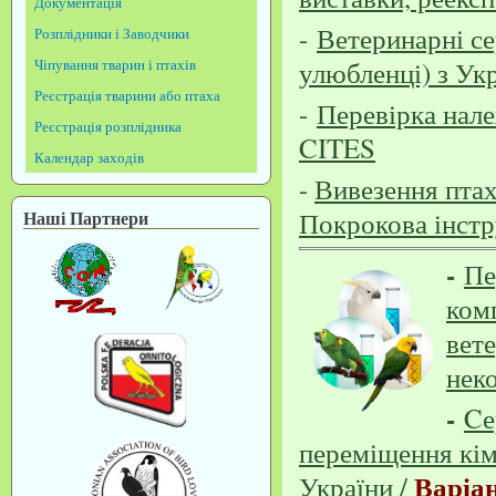
Документація
-
Ветеринарні се
Розплідники і Заводчики
Чіпування тварин і птахів
улюбленці) з Ук
Реєстрація тварини або птаха
-
Перевірка нале
Реєстрація розплідника
CITES
Календар заходів
-
Вивезення птах
Наші Партнери
Покрокова інстр
-
Пе
ком
вет
нек
-
Cе
переміщення кім
Варіа
України /