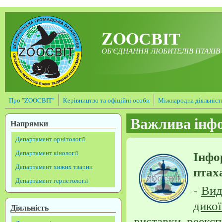
Перейти до основного матеріалу
ZOOСВІТ
ОБ'ЄДНАННЯ ЛЮБИТЕЛІВ ПТАХІВ 
Про "ZOOСВІТ"
Керівництво та офіційні особи
Міжнародна діяльніст
Важлива інф
Напрямки
Департамент орнітології
Інфо
Департамент кінології
Департамент хижих тварин
птах
Департамент герпетології
-
Вид
дикої
Діяльність
виставки, реексп