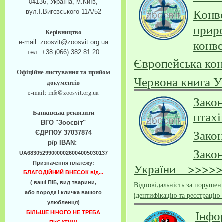
04136, Україна, м.Київ,
Конве
вул.І.Виговського 11А/52
прир
Керівництво
конв
e-mail: zoosvit@zoosvit.org.ua
тел.:+38 (066) 382 81 20
Європейська ко
Офіційне листування та прийом
Червона книга
документів
e-mail: info@zoosvit.org.ua
Зако
Банківські реквізити
птах
ВГО "Зоосвіт"
Зако
ЄДРПОУ 37037874
р/р IBAN:
Зако
UA683052990000026004005030137
Призначення платежу:
України >>>>
БЛАГОДІЙНИЙ ВНЕСОК
від...
( ваші ПІБ, вид тварини,
Відповідальність за порушен
або порода і кличка вашого
ідентифікацію та реєстраці
улюбленця)
Інфо
БІЛЬШЕ НІЧОГО НЕ ТРЕБА