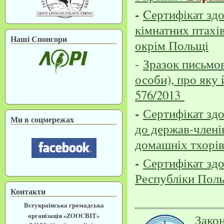
-
Cертифікат зд
кімнатних птахі
Наші Спонсори
окрім Польщі
-
Зразок письмов
особи), про яку 
576/2013
-
Сертифікат зд
Ми в соцмережах
до держав-членів
домашніх тхорів
-
Сертифікат здо
Республіки Пол
Контакти
Всеукраїнська громадська
організація «ZOOCВІТ»
Зако