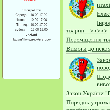
ПИСАТИ!!!
птах
Часи роботи:
Елек
Середа 10.00-17.00
Четвер 10.00-17.00
Інфо
П'ятниця 10.00-17.00
тварин >>>>>
субота 12.00-15.00
вихідні
Переміщення тв
Неділя/Понеділок/вівторок
Вимоги до неко
Зако
пов
Щодо
виво
Закон України 
Порядок утриман
перебувають у с