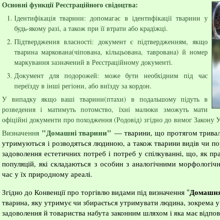
Основні функції Реєстраційного свідоцтва:
Ідентифікація тварини: допомагає в ідентифікації тварини у
будь-якому разі, а також при її втрати або крадіжці.
Підтвердження власності: документ є підтвердженням, якщо
тварина маркована(чіпована, кільцьована, таврована) й номер
маркування зазначений в Реєстраційному документі.
Документ для подорожей: може бути необхідним під час
переїзду в інші регіони, або виїзду за кордон.
У випадку якщо ваші тварини(птахи) в подальшому підуть в
розведення і матимуть потомство, їхні малюки зможуть мати
офіційні документи про походження (Родовід) згідно до вимог Закону 
"Домашні тварини"
Визначення
— тварини, що протягом тривал
утримуються і розводяться людиною, а також тварини видів чи п
задоволення естетичних потреб і потреб у спілкуванні, що, як п
популяцій, які складаються з особин з аналогічними морфологіч
час у їх природному ареалі.
Домашня
Згідно до Конвенції про торгівлю видами під визначення "
тварина, яку утримує чи збирається утримувати людина, зокрема у 
задоволення й товариства набута законним шляхом і яка має відпов