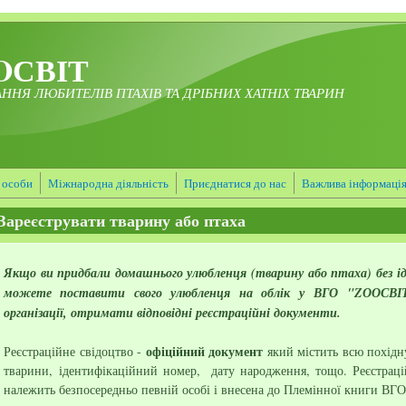
OСВІТ
ННЯ ЛЮБИТЕЛІВ ПТАХІВ ТА ДРІБНИХ ХАТНІХ ТВАРИН
 особи
Міжнародна діяльність
Приєднатися до нас
Важлива інформаці
Зареєструвати тварину або птаха
Якщо ви придбали домашнього улюбленця (тварину або птаха) без іде
можете поставити свого улюбленця на облік у ВГО "ZООСВІТ"
організації, отримати відповідні реєстраційні документи.
офіційний документ
Реєстраційне свідоцтво -
який містить всю похідн
тварини,
ідентифікаційний номер, дату народження, тощо. Реєстраці
належить безпосередньо певній особі і внесена до Племінної книги ВГО