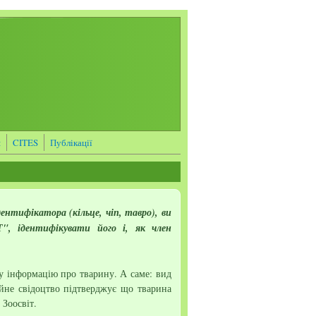
я
CITES
Публікації
нтифікатора (кільце, чіп, тавро), ви
, ідентифікувати його і, як член
у інформацію про тварину. А саме:
вид
йне свідоцтво підтверджує що тварина
 Зоосвіт.