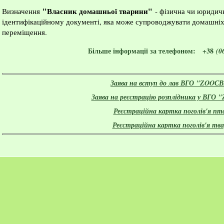
"Власник домашньої тварини"
Визначення
- фізична чи юридичн
ідентифікаційному документі, яка може супроводжувати домашніх 
переміщення.
Більше інформації за телефоном: +38
(0
Заява на вступ до лав ВГО "ZOOСВ
Заява на реєстрацію розплідника у ВГО
Реєстраційна картка поголів'я пт
Реєстраційна картка поголів'я тв