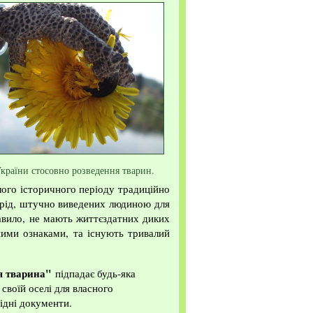
України стосовно розведення тварин.
ого історичного періоду традиційно
орід, штучно виведених людиною для
равило, не мають життєздатних диких
ними ознаками, та існують тривалий
 тварина"
підпадає будь-яка
своїй оселі для власного
ідні документи.