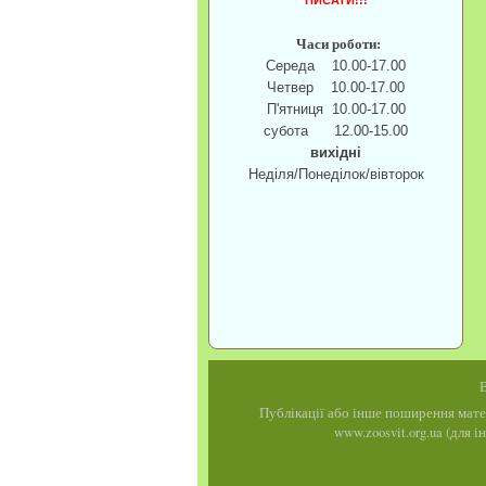
ПИСАТИ!!!
Часи роботи:
Середа 10.00-17.00
Четвер 10.00-17.00
П'ятниця 10.00-17.00
субота 12.00-15.00
вихідні
Неділя/Понеділок/вівторок
В
Публікації або інше поширення мате
www.zoosvit.org.ua (для 