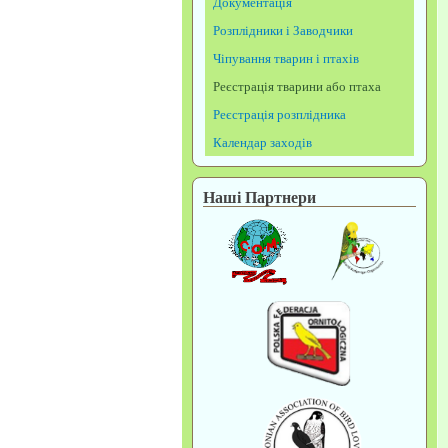
Документація
Розплідники і Заводчики
Чіпування тварин і птахів
Реєстрація тварини або птаха
Реєстрація розплідника
Календар заходів
Наші Партнери