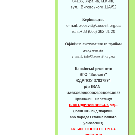
04136, Україна, м.Київ,
вул.І.Виговського 11А/52
Керівництво
e-mail: zoosvit@zoosvit.org.ua
тел.:+38 (066) 382 81 20
Офіційне листування та прийом
документів
e-mail: info@zoosvit.org.ua
Банківські реквізити
ВГО "Зоосвіт"
ЄДРПОУ 37037874
р/р IBAN:
UA683052990000026004005030137
Призначення платежу:
БЛАГОДІЙНИЙ ВНЕСОК
від...
( ваші ПІБ, вид тварини,
або порода і кличка вашого
улюбленця)
БІЛЬШЕ НІЧОГО НЕ ТРЕБА