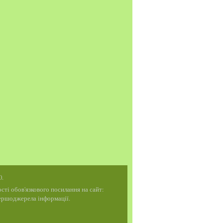
0.
ті обов'язкового посилання на сайт:
 першоджерела інформації.