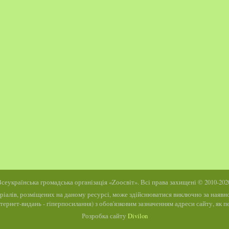
сеукраїнська громадська організація «Zоосвіт». Всі права захищені © 2010-202
ріалів, розміщених на даному ресурсі, може здійснюватися виключно за наявнос
інтернет-видань - гіперпосилання) з обов'язковим зазначенням адреси сайту, як
Розробка сайту
Divilon