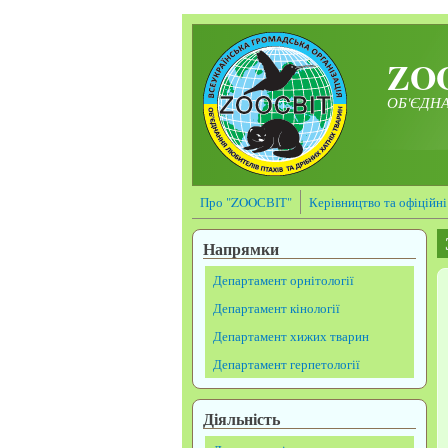
Перейти до основного матеріалу
ZO
ОБ'ЄДНА
Про "ZOOСВІТ"
Керівництво та офіційні
Напрямки
Департамент орнітології
Департамент кінології
Департамент хижих тварин
Департамент герпетології
Діяльність