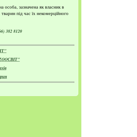
а особа, зазначена як власник в
тварин під час їх некомерційного
66) 382 8120
ІТ"
 "ZOOСВІТ"
ахів
арин