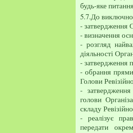
будь-яке питання
5.7.До виключної
- затвердження С
- визначення осн
- розгляд найв
діяльності Орган
- затвердження п
- обрання прями
Голови Ревізійно
- затвердження
голови Організа
складу Ревізійної
- реалізує пра
передати окре