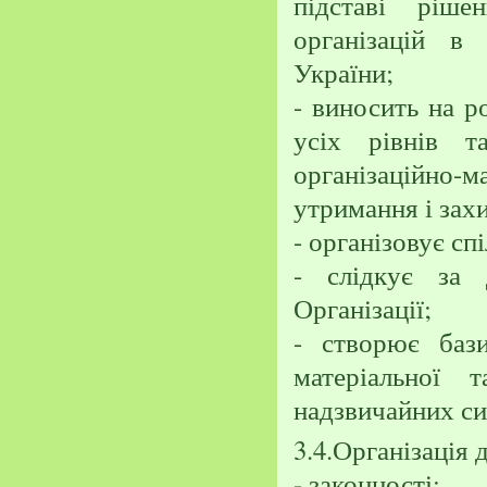
підставі ріше
організацій в
України;
- виносить на р
усіх рівнів т
організаційно-
утримання і зах
- організовує сп
- слідкує за 
Організації;
- створює бази
матеріальної 
надзвичайних си
3.4.Організація 
- законності;