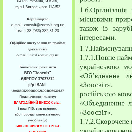
04136, Україна, м.Київ,
1.6.Організація
вул.І.Виговського 11А/52
місцевими прир
Керівництво
також із зару
e-mail: zoosvit@zoosvit.org.ua
тел.:+38 (066) 382 81 20
інтересами.
Офіційне листування та прийом
1.7.Найменуванн
документів
1.7.1.Повне най
e-mail: info@zoosvit.org.ua
українською мо
Банківські реквізити
«Об’єднання л
ВГО "Зоосвіт"
ЄДРПОУ 37037874
«Зоосвіт».
р/р IBAN:
російською мов
UA683052990000026004005030137
Призначення платежу:
«Объединение 
БЛАГОДІЙНИЙ ВНЕСОК
від...
( ваші ПІБ, вид тварини,
«Зоосвіт».
або порода і кличка вашого
1.7.2.Скорочене
улюбленця)
БІЛЬШЕ НІЧОГО НЕ ТРЕБА
українською мов