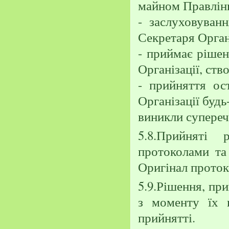
майном Правлінн
- заслуховуванн
Секретаря Органі
- приймає рішен
Організації, ств
- прийняття ос
Організації будь
виникли супереч
5.8.Прийняті
протоколами та 
Оригінал протоко
5.9.Рішення, пр
з моменту їх 
прийнятті.