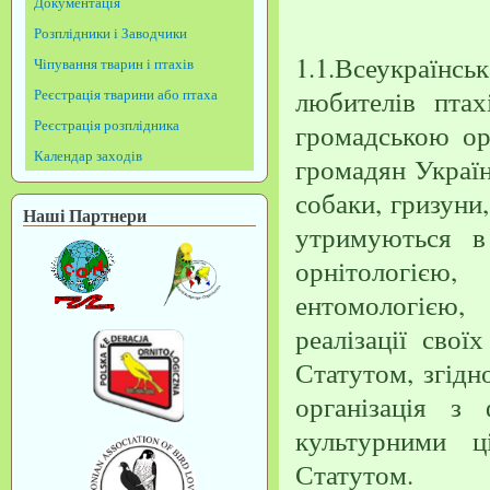
Документація
Розплідники і Заводчики
1.1.Всеукраїн
Чіпування тварин і птахів
любителів птах
Реєстрація тварини або птаха
Реєстрація розплідника
громадською орг
Календар заходів
громадян Україн
собаки, гризуни,
Наші Партнери
утримуються в
орнітологією,
ентомологією
реалізації свої
Статутом, згідн
організація з
культурними ц
Статутом.