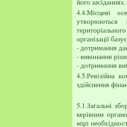
його засіданнях.
4.4.Місцеві о
утворюються 
територіальног
організації базу
- дотримання да
- виконання ріше
- дотримання ви
4.5.Ревізійна к
здійснення фіна
5.1.Загальні збо
керівним органо
мірі необхідност