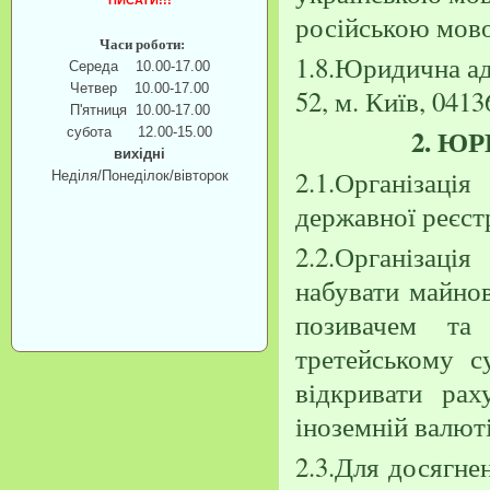
ПИСАТИ!!!
російською мов
Часи роботи:
1.8.Юридична адр
Середа 10.00-17.00
Четвер 10.00-17.00
52, м. Київ, 0413
П'ятниця 10.00-17.00
2. Ю
субота 12.00-15.00
вихідні
2.1.Організац
Неділя/Понеділок/вівторок
державної реєст
2.2.Організаці
набувати майнов
позивачем та
третейському с
відкривати рах
іноземній валюті
2.3.Для досягне