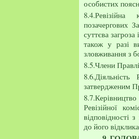
особистих поясн
8.4.Ревізійна
позачергових З
суттєва загроза 
також у разі 
зловживання з бо
8.5.Члени Правлі
8.6.Діяльність
затвердженим Пр
8.7.Керівницт
Ревізійної ком
відповідності з
до його відклика
9. ГОЛО