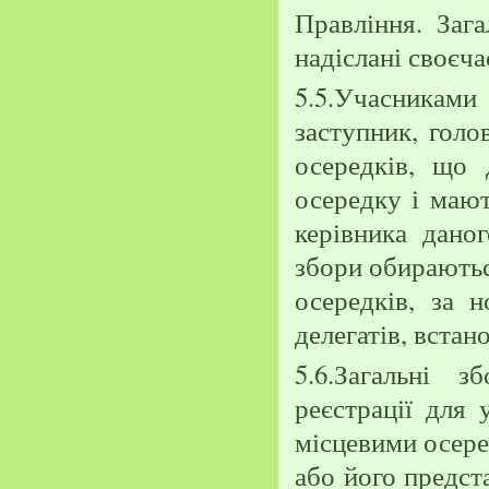
Правління. Зага
надіслані своєч
5.5.Учасниками 
заступник, голо
осередків, що 
осередку і мают
керівника даног
збори обираютьс
осередків, за 
делегатів, встан
5.6.Загальні 
реєстрації для
місцевими осере
або його предст