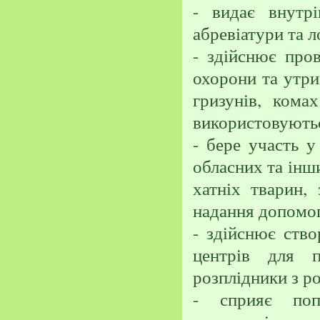
- видає внутрі
абревіатури та л
- здійснює пров
охорони та утрим
гризунів, ком
використовуютьс
- бере участь у
обласних та інш
хатніх тварин, 
надання допомог
- здійснює ство
центрів для 
розплідники з ро
- сприяє поп