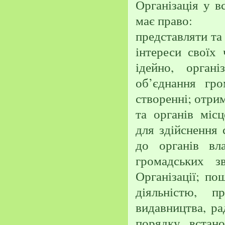
Організація у 
має право:
представляти та 
інтереси своїх
ідейно, орган
об’єднання гро
створенні; отрим
та органів міс
для здійснення 
до органів вл
громадських зв
Організації; по
діяльністю, 
видавництва, ра
порядку, встан