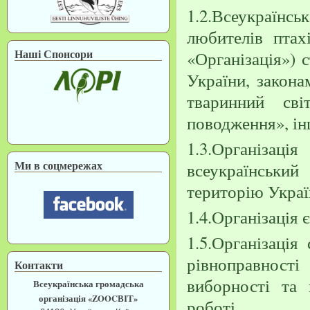
1.2.Всеукраїн
любителів птах
Наші Спонсори
«Організація») 
України, закон
тваринний св
поводження», ін
1.3.Організаці
Ми в соцмережах
всеукраїнськи
територію Украї
1.4.Організація
1.5.Організація
рівноправності
Контакти
виборності та п
Всеукраїнська громадська
організація «ZOOCВІТ»
роботі.