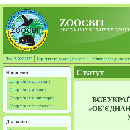
Перейти до основного матеріалу
ZOOСВІТ
ОБ'ЄДНАННЯ ЛЮБИТЕЛІВ ПТАХІВ 
Про "ZOOСВІТ"
Керівництво та офіційні особи
Міжнародна діяльніст
Статут
Напрямки
Департамент орнітології
Департамент кінології
ВСЕУКРАЇ
Департамент хижих тварин
«ОБ’ЄДНАН
Департамент герпетології
Діяльність