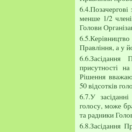
6.4.Позачергові
менше 1/2 члені
Голови Організац
6.5.Керівниц
Правління, а у й
6.6.Засідання
присутності на
Рішення вважаю
50 відсотків гол
6.7.У засіданн
голосу, може бра
та радники Голов
6.8.Засідання П