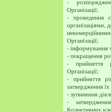
- розпорядже
Організації;
- проведення 
організаціями, 
некомерційними 
Організації;
- інформування ч
- покращення роб
- прийняття 
Організації;
- прийняття р
затвердження їх 
- зупинення діял
- затверджен
Колективних чле