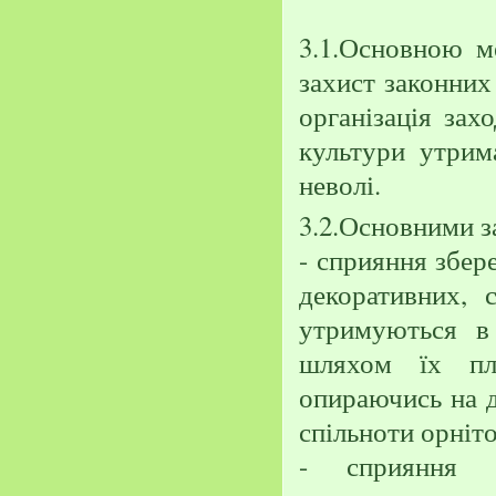
3.1.Основною ме
захист законних 
організація зах
культури утрим
неволі.
3.2.Основними з
- сприяння збе
декоративних, 
утримуються в 
шляхом їх пле
опираючись на д
спільноти орніто
- сприяння 