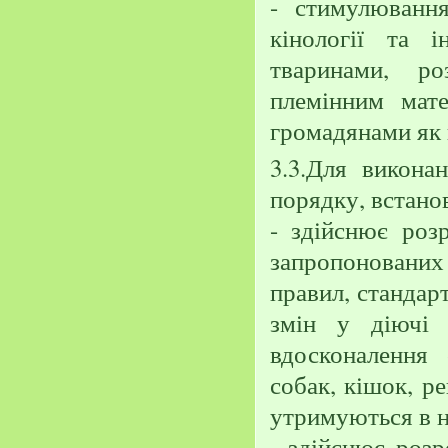
- стимулювання
кінології та 
тваринами, р
племінним мат
громадянами як в
3.3.Для викона
порядку, встано
- здійснює роз
запропонованих
правил, стандар
змін у діючі 
вдосконалення 
собак, кішок, ре
утримуються в н
- здійснює розр