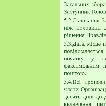
Загальних збора
Заступник Голов
5.2.Скликання З
ніж половини ві
рішення Правлінн
5.3.Дата, місце
повідомляєтьс
початку у пи
факсимільним 
поштою.
5.4.Всі пропоз
члени Організац
десять днів до 
включення пи