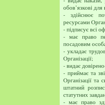
- видає накази,
обов’язкові для
- здійснює по
ресурсами Орган
- підписує всі о
- має право пе
посадовим особа
- укладає трудо
Організації;
- видає довіренос
- приймає та зв
Організації та 
штатний розпис
статутних завдан
- має право зд