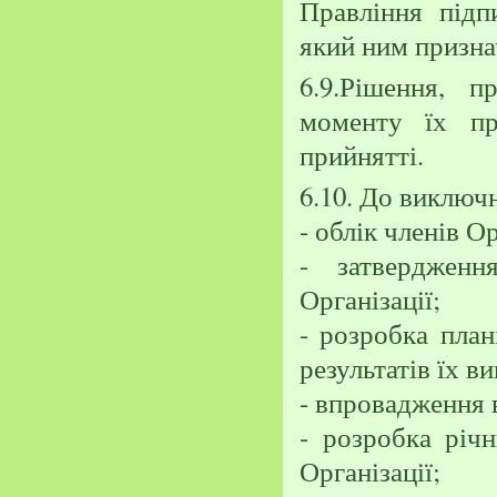
Правління підп
який ним призна
6.9.Рішення, 
моменту їх пр
прийнятті.
6.10. До виключ
- облік членів Ор
- затвердженн
Організації;
- розробка план
результатів їх в
- впровадження в
- розробка річ
Організації;