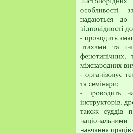
чистопорідних
особливості з
надаються до 
відповідності д
- проводить змаг
птахами та ін
фенотипічних, 
міжнародних вим
- організовує те
та семінари;
- проводить на
інструкторів, др
також суддів 
національними
навчання працівн