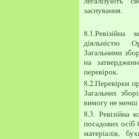
легалізують с
заснування.
8.1.Ревізійна
діяльністю Ор
Загальними збор
на затверджен
перевірок.
8.2.Перевірки п
Загальних зборі
вимогу не менш н
8.3. Ревізійна 
посадових осіб О
матеріалів, бу