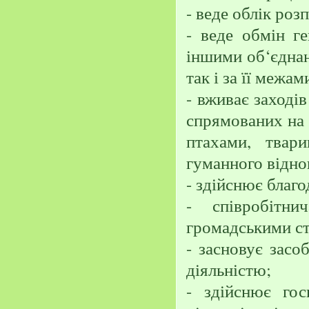
- веде облік роз
- веде обмін г
іншими об‘єднан
так і за її межам
- вживає заходів
спрямованих на 
птахами, твар
гуманного відно
- здійснює благо
- співробітн
громадськими с
- засновує засо
діяльністю;
- здійснює гос