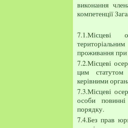
виконання член
компетенції Зага
7.1.Місцеві 
територіальни
проживання при 
7.2.Місцеві осе
цим статутом
керівними орган
7.3.Місцеві осе
особи повинні
порядку.
7.4.Без прав юр