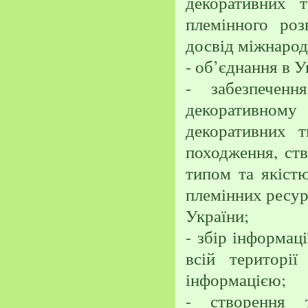
декоративних 
племінного роз
досвід міжнародн
- об’єднання в У
- забезпеченн
декоративном
декоративних 
походження, ств
типом та якістю
племінних ресур
України;
- збір інформаці
всій територі
інформацією;
- створення т