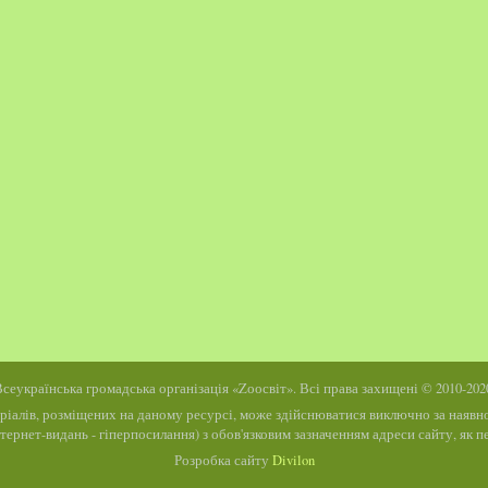
сеукраїнська громадська організація «Zоосвіт». Всі права захищені © 2010-202
ріалів, розміщених на даному ресурсі, може здійснюватися виключно за наявнос
інтернет-видань - гіперпосилання) з обов'язковим зазначенням адреси сайту, як
Розробка сайту
Divilon