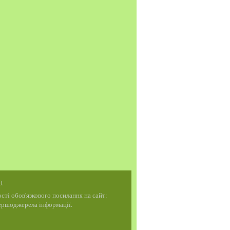
0.
ті обов'язкового посилання на сайт:
 першоджерела інформації.