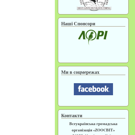
Наші Спонсори
Ми в соцмережах
Контакти
Всеукраїнська громадська
організація «ZOOCВІТ»