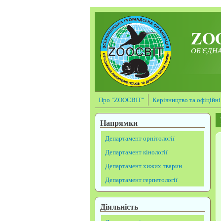
Перейти до основного матеріалу
ZO
ОБ'ЄДНА
Про "ZOOСВІТ"
Керівництво та офіційні
Напрямки
Департамент орнітології
Департамент кінології
Департамент хижих тварин
Департамент герпетології
Діяльність