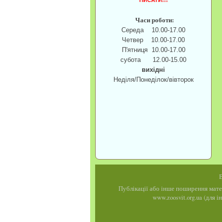
ПИСАТИ!!!
Часи роботи:
Середа 10.00-17.00
Четвер 10.00-17.00
П'ятниця 10.00-17.00
субота 12.00-15.00
вихідні
Неділя/Понеділок/вівторок
В
Публікації або інше поширення мате
www.zoosvit.org.ua (для 