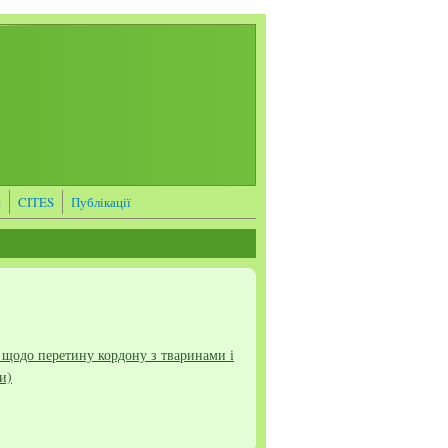
я
CITES
Публікації
щодо перетину кордону з тваринами і
и)