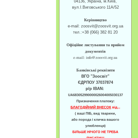
04136, Україна, м.Київ,
вул.І.Виговського 11А/52
Керівництво
e-mail: zoosvit@zoosvit.org.ua
тел.:+38 (066) 382 81 20
Офіційне листування та прийом
документів
e-mail: info@zoosvit.org.ua
Банківські реквізити
ВГО "Зоосвіт"
ЄДРПОУ 37037874
р/р IBAN:
UA683052990000026004005030137
Призначення платежу:
БЛАГОДІЙНИЙ ВНЕСОК
від...
( ваші ПІБ, вид тварини,
або порода і кличка вашого
улюбленця)
БІЛЬШЕ НІЧОГО НЕ ТРЕБА